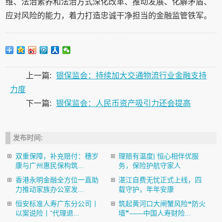
维、法治素养和法治方式深化改革、推动发展、化解矛盾、
应对风险的能力，着力打造忠诚干净担当的金融监管铁军。
上一篇:
银保监会：持续加大交通物流行业金融支持
力度
下一篇:
银保监会：人民币资产吸引力还会提高
发布时间:
双重保障，补充赔付：穗岁
理赔有温度| 恒心相伴优服
康与广州惠民保构筑...
务，保险护航守家人
香港永明金融全方位一直助
湛江自费无忧正式上线，四
力推动家族办公室发...
载守护，年年安康
恒安标准人寿广东分公司丨
筑起黄河口大闸蟹风险❝防火
以案说险丨“代理退...
墙❞——中国人寿财险...