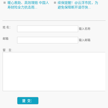
暖心救助、高效理赔 中国人
续保提醒！@云浮市民，为
寿财险全力抗击雨...
避免保障断开请尽快...
姓 名：
输入名称
邮箱
输入邮箱
留 言: