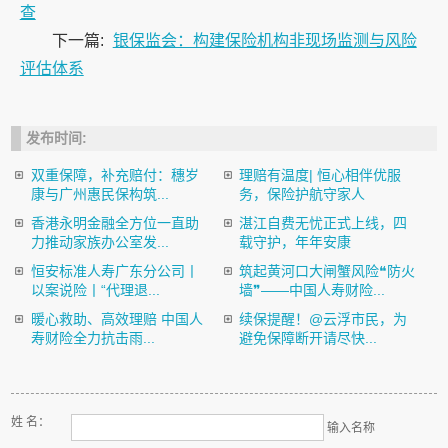
查
下一篇:
银保监会：构建保险机构非现场监测与风险
评估体系
发布时间:
双重保障，补充赔付：穗岁
理赔有温度| 恒心相伴优服
康与广州惠民保构筑...
务，保险护航守家人
香港永明金融全方位一直助
湛江自费无忧正式上线，四
力推动家族办公室发...
载守护，年年安康
恒安标准人寿广东分公司丨
筑起黄河口大闸蟹风险❝防火
以案说险丨“代理退...
墙❞——中国人寿财险...
暖心救助、高效理赔 中国人
续保提醒！@云浮市民，为
寿财险全力抗击雨...
避免保障断开请尽快...
姓 名：
输入名称