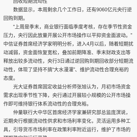
回收短期流动性
数据显示，本周剩余几个工作日，还有9060亿元央行逆
回购到期。
“上周是季末，商业银行面临季度考核，存在季节性资金
压力，央行因此放量开展公开市场操作以平抑资金面波动。”
中信证券首席经济学家明明分析，进入4月以后，随着短期扰
动减弱，资金面恢复宽松，叠加前期降准、季末财政支出等
释放出较多流动性，央行3日通过逆回购到期回收部分短期流
动性，体现了坚持不搞“大水漫灌”、维护流动性合理充裕的
态度。
光大证券首席固定收益分析师张旭认为，月初市场资金
需求出现季节性下降，央行通过开展较小规模的公开市场操
作即可维持银行体系流动性的合理充裕。
仲量联行大中华区首席经济学家兼研究部总监庞溟说，
近期央行根据流动性供求和市场利率变化，灵活运用多种工
具，引导货币市场利率在政策利率附近运行，维护了市场的