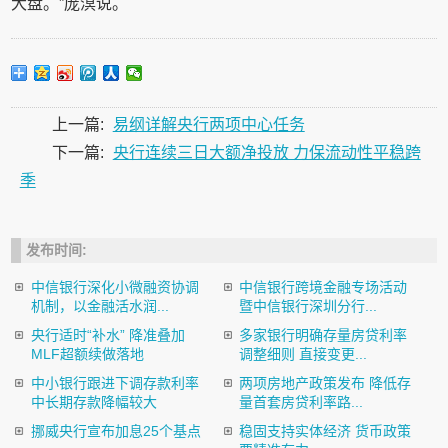
大盘。”庞溟说。
上一篇:
易纲详解央行两项中心任务
下一篇:
央行连续三日大额净投放 力保流动性平稳跨
季
发布时间:
中信银行深化小微融资协调
中信银行跨境金融专场活动
机制，以金融活水润...
暨中信银行深圳分行...
央行适时“补水” 降准叠加
多家银行明确存量房贷利率
MLF超额续做落地
调整细则 直接变更...
中小银行跟进下调存款利率
两项房地产政策发布 降低存
中长期存款降幅较大
量首套房贷利率路...
挪威央行宣布加息25个基点
稳固支持实体经济 货币政策