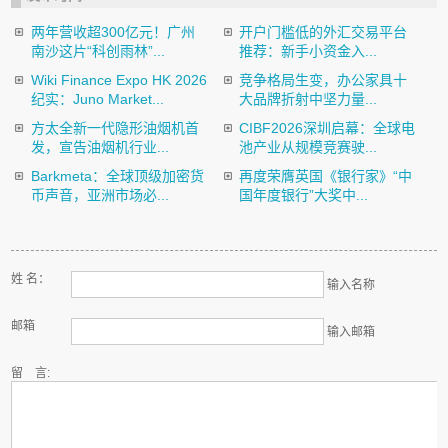
两年营收超300亿元！广州
开户门槛低的外汇交易平台
南沙这片“科创雨林”...
推荐：新手小资金入...
Wiki Finance Expo HK 2026
竞争格局生变，办公家具十
纪实：Juno Market...
大品牌折射中坚力量...
方太全新一代隐形油烟机首
CIBF2026深圳启幕：全球电
发，宣告油烟机行业...
池产业从规模竞赛驶...
Barkmeta：全球顶级加密货
再度荣膺英国《银行家》“中
币声音，亚洲市场必...
国年度银行”大奖中...
姓 名：
输入名称
邮箱
输入邮箱
留 言: