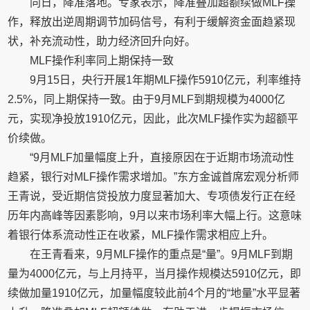
同日，降准落地。专家表示，降准叠加超额续做MLF操
作，释放出逆周期调节加码信号，有利于缓解资金面趋紧现
状，补充流动性，助力经济回升向好。
MLF操作利率同上期保持一致
9月15日，央行开展1年期MLF操作5910亿元，利率维持
2.5%，同上期保持一致。由于9月MLF到期规模为4000亿
元，实现净投放1910亿元，因此，此次MLF操作实为超额平
价续做。
“9月MLF加量幅度上升，直接原因在于近期市场流动性
趋紧，银行对MLF操作需求增加。”东方金诚首席宏观分析师
王青说，受近期信贷投放力度显著加大、专项债发行正在经
历年内高峰等因素影响，9月以来市场利率大幅上行。这意味
着银行体系流动性正在收紧，MLF操作需求相应上升。
在王青看来，9月MLF操作的重点是“量”。9月MLF到期
量为4000亿元，与上月持平，当月操作规模达5910亿元，即
续做加量1910亿元，加量幅度较此前4个月的“地量”水平显著