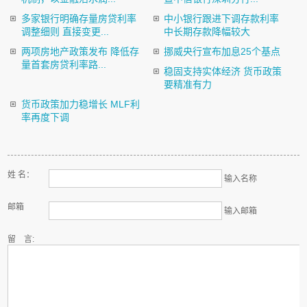
多家银行明确存量房贷利率
中小银行跟进下调存款利率
调整细则 直接变更...
中长期存款降幅较大
两项房地产政策发布 降低存
挪威央行宣布加息25个基点
量首套房贷利率路...
稳固支持实体经济 货币政策
要精准有力
货币政策加力稳增长 MLF利
率再度下调
姓 名：
输入名称
邮箱
输入邮箱
留 言: