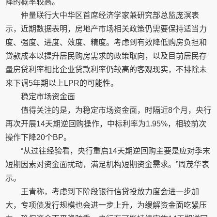
降的概率较高。
仲量联行大中华区首席经济学家兼研究部总监庞溟表
示，近期数据表明，房地产市场相关政策仍需要保持适当力
度、强度、进度、效度、精度。考虑到有效降低购房负担和
贷款成本以提升居民购房需求的政策取向，以及目前居民存
量房贷利率相比企业贷款利率仍较高的客观现实，不排除未
来下调5年期以上LPR的可能性。
稳定市场资金面
值得关注的是，为稳定市场资金面，时隔近8个月，央行
再次开展14天期逆回购操作，中标利率为1.95%，相较前次
操作下降20个BP。
“从过往经验看，央行重启14天期逆回购主要是应对季末
短期因素对资金面扰动，满足机构短期资金需求。”周茂华表
示。
王青称，考虑到下阶段银行信贷投放力度会进一步加
大，专项债发行规模也会进一步上升，为缓解资金面吃紧压