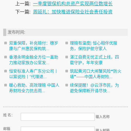
上一篇:
一季度银保机构总资产实现两位数增长
下一篇:
周延礼：加快推进保险业社会责任投资
发布时间:
双重保障，补充赔付：穗岁
理赔有温度| 恒心相伴优服
康与广州惠民保构筑...
务，保险护航守家人
香港永明金融全方位一直助
湛江自费无忧正式上线，四
力推动家族办公室发...
载守护，年年安康
恒安标准人寿广东分公司丨
筑起黄河口大闸蟹风险❝防火
以案说险丨“代理退...
墙❞——中国人寿财险...
暖心救助、高效理赔 中国人
续保提醒！@云浮市民，为
寿财险全力抗击雨...
避免保障断开请尽快...
姓 名：
输入名称
邮箱
输入邮箱