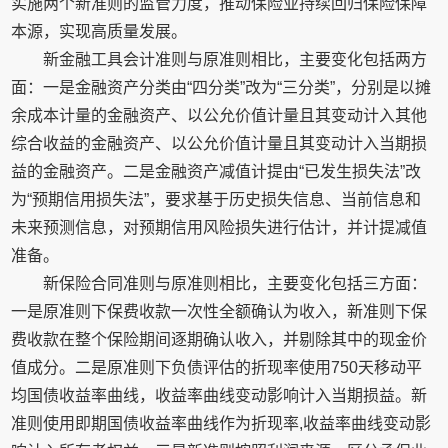
实施两个新准则的监管力度，推动保险业持续回归保险保障
本源，实现高质量发展。
新金融工具会计准则与原准则相比，主要变化包括两方
面：一是金融资产分类由“四分类”改为“三分类”，分别是以摊
余成本计量的金融资产、以公允价值计量且其变动计入其他
综合收益的金融资产、以公允价值计量且其变动计入当期损
益的金融资产。二是金融资产减值计提由“已发生损失法”改
为“预期信用损失法”，要求基于历史损失信息、当前信息和
未来预测信息，对预期信用风险损失进行估计，并计提减值
准备。
新保险合同准则与原准则相比，主要变化包括三方面：
一是原准则下保费收款一次性全额确认为收入，新准则下保
费收款在整个保险期间逐期确认收入，并剔除其中的现金价
值成分。二是原准则下负债评估的折现率使用750天移动平
均国债收益率曲线，收益率曲线变动影响计入当期损益。新
准则使用即期国债收益率曲线作为折现率,收益率曲线变动影