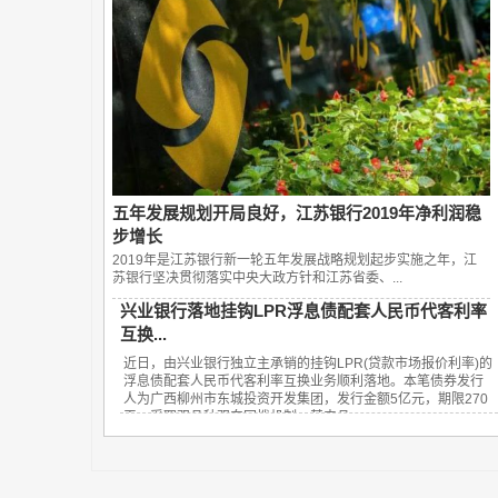
五年发展规划开局良好，江苏银行2019年净利润稳
步增长
2019年是江苏银行新一轮五年发展战略规划起步实施之年，江
苏银行坚决贯彻落实中央大政方针和江苏省委、...
兴业银行落地挂钩LPR浮息债配套人民币代客利率
互换...
近日，由兴业银行独立主承销的挂钩LPR(贷款市场报价利率)的
浮息债配套人民币代客利率互换业务顺利落地。本笔债券发行
人为广西柳州市东城投资开发集团，发行金额5亿元，期限270
天，采取双品种双向回拨机制，其中品...