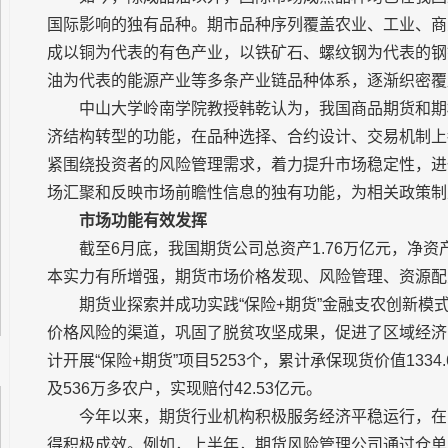
国际影响的独有品种。期市品种序列覆盖农业、工业、商
成以铜为代表的有色产业，以铁矿石、螺纹钢为代表的钢
油为代表的能源产业等多条产业链品种体系，逐渐织密覆
中山大学岭南学院教授韩乾认为，我国商品期货和期
济结构转型的功能，在品种选择、合约设计、交易机制上
紧围绕投资者的风险管理需求，着力提升市场稳定性，进
场汇聚和反映市场前瞻性信息的独有功能，为相关政策制
市场功能有效发挥
截至6月底，我国期货公司总资产1.76万亿元，净资产18
本实力有所增强，期货市场价格发现、风险管理、资源配
期货业探索并成功实践“保险+期货”金融支农创新
价格风险的渠道，巩固了脱贫攻坚成果，促进了区域经济
计开展“保险+期货”项目5253个，累计承保现货价值1334
及536万多农户，实现赔付42.53亿元。
今年以来，期货行业机构积极服务经济平稳运行，在
得积极成效。例如，上半年，期货风险管理公司通过仓单服