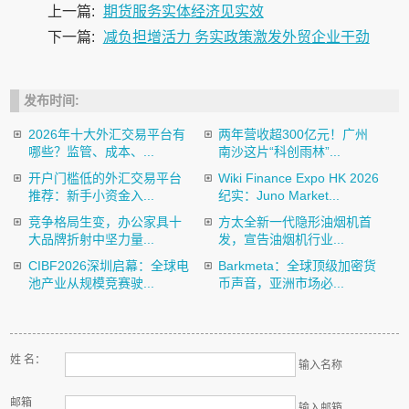
上一篇:
期货服务实体经济见实效
下一篇:
减负担增活力 务实政策激发外贸企业干劲
发布时间:
2026年十大外汇交易平台有
两年营收超300亿元！广州
哪些？监管、成本、...
南沙这片“科创雨林”...
开户门槛低的外汇交易平台
Wiki Finance Expo HK 2026
推荐：新手小资金入...
纪实：Juno Market...
竞争格局生变，办公家具十
方太全新一代隐形油烟机首
大品牌折射中坚力量...
发，宣告油烟机行业...
CIBF2026深圳启幕：全球电
Barkmeta：全球顶级加密货
池产业从规模竞赛驶...
币声音，亚洲市场必...
姓 名：
输入名称
邮箱
输入邮箱