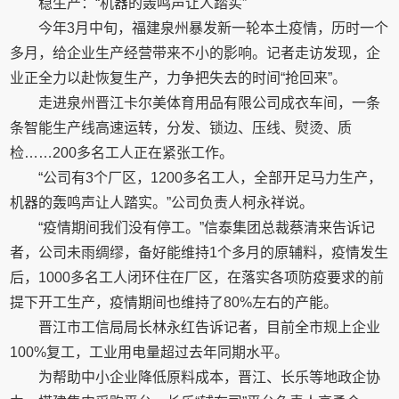
稳生产：“机器的轰鸣声让人踏实”
今年3月中旬，福建泉州暴发新一轮本土疫情，历时一个
多月，给企业生产经营带来不小的影响。记者走访发现，企
业正全力以赴恢复生产，力争把失去的时间“抢回来”。
走进泉州晋江卡尔美体育用品有限公司成衣车间，一条
条智能生产线高速运转，分发、锁边、压线、熨烫、质
检……200多名工人正在紧张工作。
“公司有3个厂区，1200多名工人，全部开足马力生产，
机器的轰鸣声让人踏实。”公司负责人柯永祥说。
“疫情期间我们没有停工。”信泰集团总裁蔡清来告诉记
者，公司未雨绸缪，备好能维持1个多月的原辅料，疫情发生
后，1000多名工人闭环住在厂区，在落实各项防疫要求的前
提下开工生产，疫情期间也维持了80%左右的产能。
晋江市工信局局长林永红告诉记者，目前全市规上企业
100%复工，工业用电量超过去年同期水平。
为帮助中小企业降低原料成本，晋江、长乐等地政企协