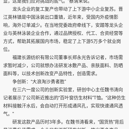
显，这是我们应对挑战的底气。”蔡清来说。
龙头企业的复工复产也带动了上下游中小企业复苏。晋
江英林镇是中国泳装出口重镇，近年来，受国内外疫情影
响，海外订单减少。在当地党委政府牵线下，安踏等龙头企
业与英林泳装企业合作，通过品牌授权、代工、合资经营等
方式，帮助其拓展国内市场，稳定了上下游5万多个就业岗
位。
福建长源纺织有限公司董事长郑永光告诉记者，市场需
求暂时减少，公司就想办法研发冰敷产品、亲肤面料、防晒
面料等，以技术创新改变产品特性，创造需求。
争创新：“大浪淘沙勇者胜”
在三六一度公司的创新实验室，研创中心主任魏书涛向
记者展示了公司新近推出的“百叶窗仿生材料”T恤。“这种仿生
材料接触汗水后，会自动打开形成通风孔，实现快速通风透
气。”
研发这款产品历时3年多。在魏书涛看来，“国货热”背后