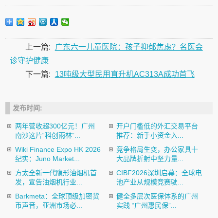
上一篇:
广东六一儿童医院：孩子抑郁焦虑？名医会
诊守护健康
下一篇:
13吨级大型民用直升机AC313A成功首飞
发布时间:
两年营收超300亿元！广州
开户门槛低的外汇交易平台
南沙这片“科创雨林”...
推荐：新手小资金入...
Wiki Finance Expo HK 2026
竞争格局生变，办公家具十
纪实：Juno Market...
大品牌折射中坚力量...
方太全新一代隐形油烟机首
CIBF2026深圳启幕：全球电
发，宣告油烟机行业...
池产业从规模竞赛驶...
Barkmeta：全球顶级加密货
健全多层次医保体系的广州
币声音，亚洲市场必...
实践 “广州惠民保”...