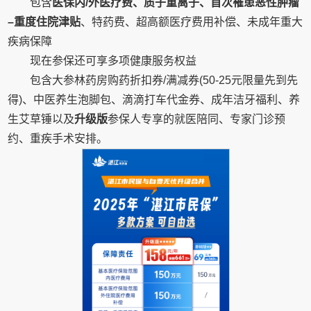
包含
医保内
/
外医疗费、质子重离子、首次罹患恶性肿瘤
–
重度住院津贴
、特药费、超高额医疗费用补偿、未成年重大
疾病保障
现在参保还可享多项健康服务权益
包含大参林药房购药折扣券/满减券(50-25元限量先到先
得)、中医养生泡脚包、滴滴打车代金券、成年洁牙福利、养
生艾草锤以及
升级版
参保人专享的就医陪同、专家门诊预
约、重疾手术安排。