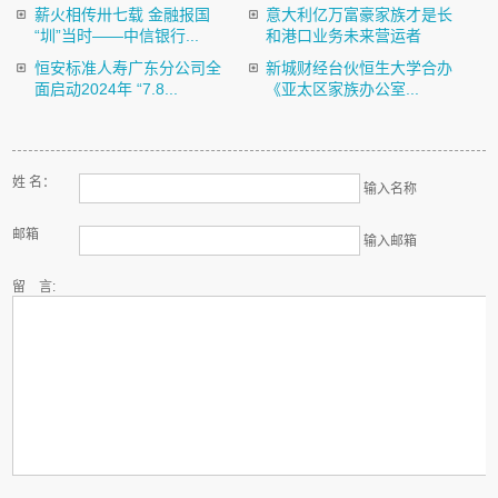
薪火相传卅七载 金融报国
意大利亿万富豪家族才是长
“圳”当时——中信银行...
和港口业务未来营运者
恒安标准人寿广东分公司全
新城财经台伙恒生大学合办
面启动2024年 “7.8...
《亚太区家族办公室...
姓 名：
输入名称
邮箱
输入邮箱
留 言: