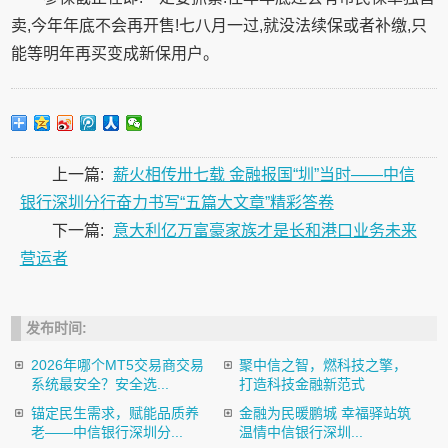
卖,今年年底不会再开售!七八月一过,就没法续保或者补缴,只
能等明年再买变成新保用户。
上一篇:
薪火相传卅七载 金融报国“圳”当时——中信
银行深圳分行奋力书写“五篇大文章”精彩答卷
下一篇:
意大利亿万富豪家族才是长和港口业务未来
营运者
发布时间:
2026年哪个MT5交易商交易
聚中信之智，燃科技之擎，
系统最安全？安全选...
打造科技金融新范式
锚定民生需求，赋能品质养
金融为民暖鹏城 幸福驿站筑
老——中信银行深圳分...
温情中信银行深圳...