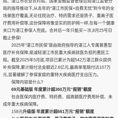
局、湛江市农业农村局、国家金融监督管理总局湛江监管分
局的指导推动下,从去年的“湛江市民保+自费无忧”到今年的全
场景医疗覆盖,无论住院治疗、特药需求还是质子、重离子医
疗费用补偿等,这份保障将像坚实的防护网一样,在每一个健康
关口为湛江参保人兜底。合并后一年只能买一次,8月25号日
截止参保!
2025年“湛江市民保”是由政府指导的湛江人专属普惠型
医疗补充保障,是减轻湛江市民重大疾病就医负担的惠民工
程。截至2025年5月底,项目已累计为超542万湛江群众提供
补充保障,累计赔付总金额近2.6亿元,最高单笔赔付达107万
元,显著缓解了参保家庭的重特大疾病医疗支出压力。
保障内容是什么?
69
元
基础版 年度累计超
360
万元“报销”额度
包含医保内医疗费、特药费、超高额医疗费用补偿、未
成年重大疾病保障。
158元
升级版 年度累计超
661
万元“报销”额度