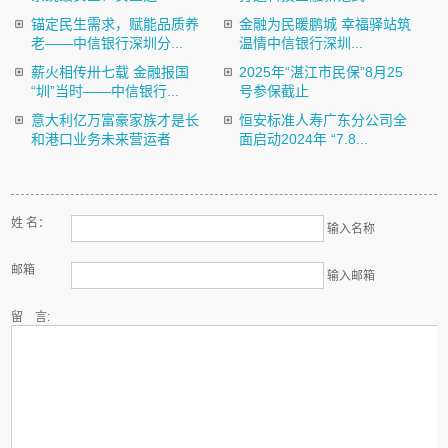
锚定民生需求，赋能品质养
金融为民暖鹏城 幸福驿站筑
老——中信银行深圳分...
温情中信银行深圳...
薪火相传卅七载 金融报国
2025年“湛江市民保”8月25
“圳”当时——中信银行...
号参保截止
意大利亿万富豪家族才是长
恒安标准人寿广东分公司全
和港口业务未来营运者
面启动2024年 “7.8...
姓 名：
输入名称
邮箱
输入邮箱
留 言: