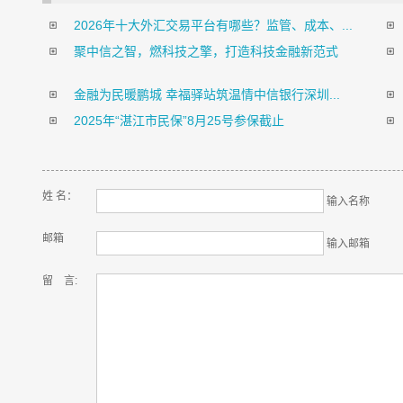
2026年十大外汇交易平台有哪些？监管、成本、...
聚中信之智，燃科技之擎，打造科技金融新范式
金融为民暖鹏城 幸福驿站筑温情中信银行深圳...
2025年“湛江市民保”8月25号参保截止
姓 名：
输入名称
邮箱
输入邮箱
留 言: