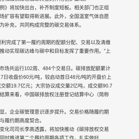
例》将加快出台，补齐制度短板。相关部门也正组
场扩容有望取得新进展。此外，全国温室气体自愿
为补充，共同构成完整的碳交易体系。
顺利完成了第一履约周期的配额分配、交易以及清缴
推动实现碳达峰与碳中和目标发挥了重要作用。”上
碳市场共运行102周、484个交易日。碳排放配额累计
7日收盘价60元/吨，较启动首日48元/吨的开盘价上
交额19.7亿元；大宗协议成交量2亿吨，成交额90.7
算结算来看，中国碳排放权注册登记结算中心（简称
显，企业碳管理意识逐步提升。交易价格随履约期
与履约期高度契合。
变化司司长李高透露，将加快推动《碳排放权交易
同时推进第二个履约周期各项工作，扎实做好