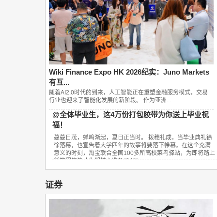
Wiki Finance Expo HK 2026纪实：Juno Markets
有互...
随着AI2.0时代的到来，人工智能正在重塑金融服务模式，交易
行业也迎来了智能化发展的新阶段。 作为亚洲...
@全体毕业生，这4万份打包胶带为你送上毕业祝
福！
蔓蔓日茂，蝉鸣渐起，夏日正当时。 拨穗礼成，当毕业典礼徐
徐落幕，也宣告着大学四年的故事将要落下帷幕。在这个充满
意义的时刻，淘宝联合全国100多所高校菜鸟驿站，为即将踏上
新旅程的毕业生们精心准备了4万...
证券