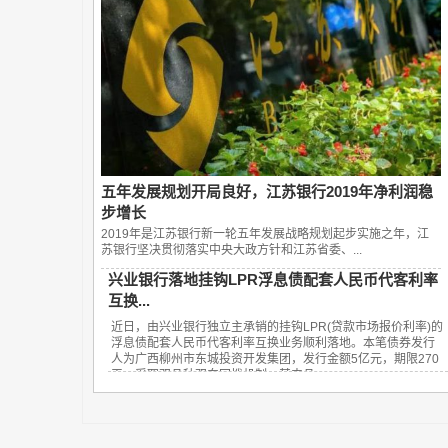
五年发展规划开局良好，江苏银行2019年净利润稳
步增长
2019年是江苏银行新一轮五年发展战略规划起步实施之年，江
苏银行坚决贯彻落实中央大政方针和江苏省委、...
兴业银行落地挂钩LPR浮息债配套人民币代客利率
互换...
近日，由兴业银行独立主承销的挂钩LPR(贷款市场报价利率)的
浮息债配套人民币代客利率互换业务顺利落地。本笔债券发行
人为广西柳州市东城投资开发集团，发行金额5亿元，期限270
天，采取双品种双向回拨机制，其中品...