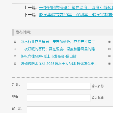
上一篇:
一夜好眠的密码：藏在温度、湿度和静风
下一篇:
脱发年龄提前20年！深圳本土假发定制靠
发布时间:
净水行业存量破局：安吉尔依托用户资产打造可...
一夜好眠的密码：藏在温度、湿度和静风里的睡...
传祺向往M8乾崑上市发布会-佛山站
装修选防水涂料:2025防水十大品牌,教你怎么更...
姓 名：
输入名称
邮箱
输入邮箱
留 言: