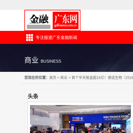
专注报道广东金融新闻
商业
BUSINESS
您现在的位置：
首页
>
商业
>
首个半天吸金超16亿！德适生物（252
头条