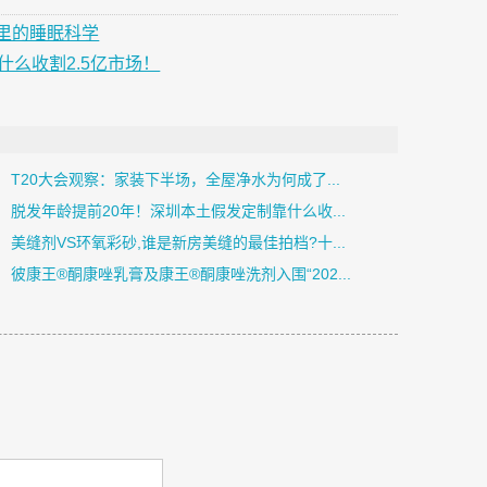
里的睡眠科学
什么收割2.5亿市场！
T20大会观察：家装下半场，全屋净水为何成了...
脱发年龄提前20年！深圳本土假发定制靠什么收...
美缝剂VS环氧彩砂,谁是新房美缝的最佳拍档?十...
彼康王®酮康唑乳膏及康王®酮康唑洗剂入围“202...